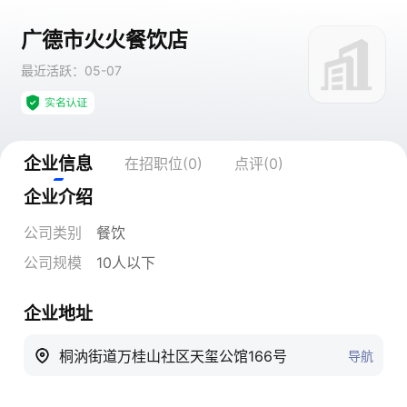
广德市火火餐饮店
最近活跃：05-07
企业信息
在招职位(0)
点评(0)
企业介绍
公司类别
餐饮
公司规模
10人以下
企业地址
桐汭街道万桂山社区天玺公馆166号
导航