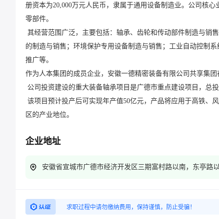
册资本为20,000万元人民币，隶属于通用设备制造业。‌‌公司核心业务涵盖轴承、齿轮及传动部件的制造与销售，并致力于提供高精度、高可靠性的关键机械
零部件。‌‌

 其经营范围广泛，主要包括：轴承、齿轮和传动部件制造与销售；机械零件、零部件的加工与销售；金属结构、金属成形机床、模具、试验机、仪器仪表
的制造与销售；环境保护专用设备制造与销售；工业自动控制系
推广等。‌‌

作为人本集团的成员企业，安徽一德精密装备有限公司共享集团在
 公司投资建设的重大装备轴承项目是广德市重点建设项目，总投资达41.8亿元，旨在打造高端装备制造基地。‌‌

 该项目预计投产后可实现年产值50亿元，产品将应用于高铁、风电等高精尖领域，有助于填补安徽省在高端轴承制造领域的空白，并提升广德在长三角地
企业地址
安徽省宣城市广德市经济开发区三期富村路以南，东亭路
求职过程中请勿缴纳费用，保持谨慎，防止受骗！