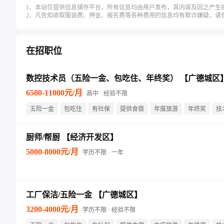
1、本站仅提供信息储存平台，所有信息均由用户发布，其内容及因之产生
2、凡告知收取服装费、押金、报名费等各种费用的信息均有欺诈嫌疑，请
在招职位
数控技术员（五险一金、包吃住、年终奖） 【广德城区
6500-11000元/月
高中 · 经验不限
五险一金
包吃住
有社保
提供食宿
年度旅游
年终奖
技
工龄奖
晋升空间
节日福利
厨师/帮厨 【经济开发区】
5000-8000元/月
学历不限 · 一年
工厂保洁/五险一金 【广德城区】
3200-4000元/月
学历不限 · 经验不限