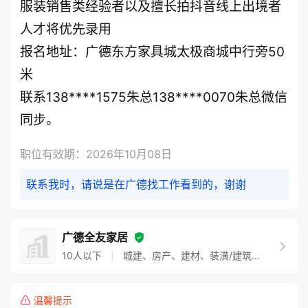
服装销售类经验者以及擅长拍抖音线上出境者
人才将优先录用

报名地址：广德东方家具城太极商城中行旁50
米

联系138****1575朱总138****0070朱总微信
同步。 
职位有效期：2026年10月08日
联系我时，请说是在广德找工作看到的，谢谢
广德全友家居
10人以下
|
城建、房产、建材、装潢/建筑、安装、装潢业
温馨提示