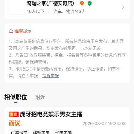
奇瑞之家(广德安奇店）
10人以下
|
汽车、物流/4S店
温馨提示
1、本站仅提供信息储存平台，所有信息均由用户发布，其内容
及因之产生的后果，均由发布者承担，与本站无关。
2、凡告知“收取服装费、押金、报名费等各种费用的信息均有欺
诈嫌疑，请保持警惕。
3、求职过程中请勿缴纳费用，保持谨慎，防止诈骗，如有不
实，请立即举报！
投诉举报
相似职位
附近
虎牙招电竞娱乐男女主播
面议
2026-08-07 19:24:03
广德城区
经验不限
学历不限