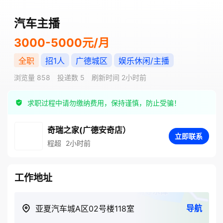
汽车主播
3000-5000元/月
全职
招1人
广德城区
娱乐休闲/主播
浏览量 858
投递数 5
刷新时间 2小时前
求职过程中请勿缴纳费用，保持谨慎，防止受骗！
奇瑞之家(广德安奇店）
立即联系
程超
2小时前
工作地址
导航
亚夏汽车城A区02号楼118室