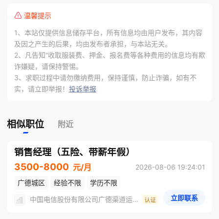
率先嗅到长寿时代的机遇，并前瞻性地进行布局。在支
温馨提示
付端创新推出了“幸福有约”保险计划，实现了虚拟保险
1、本站仅提供信息储存平台，所有信息均由用户发布，其内容
与实体医养服务的链接。在服务端，作为国内最早布局
及因之产生的后果，均由发布者承担，与本站无关。
养老产业的保险企业，泰康养老社区实现全国26城布局
2、凡告知“收取服装费、押金、报名费等各种费用的信息均有欺
7城运营，全国布局5大医学中心全部开业，在国内率先
诈嫌疑，请保持警惕。
3、求职过程中请勿缴纳费用，保持谨慎，防止诈骗，如有不
构建起大健康产业生态体系。 
实，请立即举报！
投诉举报
相似职位
附近
销售经理（五险、带薪年假）
3500-8000
元/月
2026-08-06 19:24:01
广德城区
经验不限
学历不限
立即联系
中国电信股份有限公司广德渠道运营中心